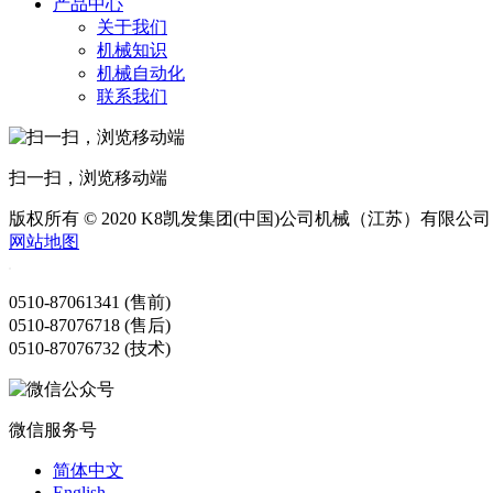
产品中心
关于我们
机械知识
机械自动化
联系我们
扫一扫，浏览移动端
版权所有 © 2020 K8凯发集团(中国)公司机械（江苏）有限公司
网站地图
0510-87061341 (售前)
0510-87076718 (售后)
0510-87076732 (技术)
微信服务号
简体中文
English