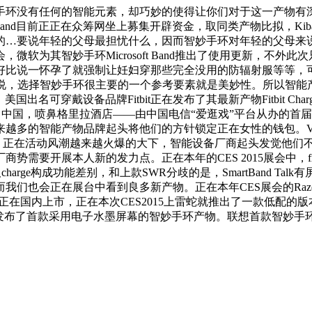
环没有任何的智能元素，却巧妙的使得让你们对于这一产物有深
and目前正正在众筹网坐上募集开辟资金，取同类产物比拟，Ki
…要说年轻的父母最担忧什么，因而智妙手环对年轻的父母来说常
软为其智妙手环Microsoft Band推出了使用更新，不
好比说一怀孕了就强制让妊妇穿那些完全没用的防辐射服等等，
来说，选择智妙手环很主要的一个参考要素就是美妙性。所以智能
”，美国出名可穿戴设备品牌Fitbit正在发布了其最新产物Fitbit
16日，中国，喷鼻格里拉酒店——由中国电信“爱逛戏”平台从办的
越多的智能产物品牌起头将他们的方针锁定正在女性的钱包。Via
想。正在活动风潮越来越火爆的大下，智能设备厂商起头发觉他们
要开展本人新的发力点。正在本年的CES 2015展会中，fitb
要是取charge构成功能差别，和上款SWR分歧的是，SmartBan
我们也会正在展台中看到良多新产物。正在本年CES展会的Raz
正式正在国内上市，正在本次CES2015上雷蛇就推出了一款低
布了首款采用电子水墨屏幕的智妙手环产物。联想首款智妙手环名叫V