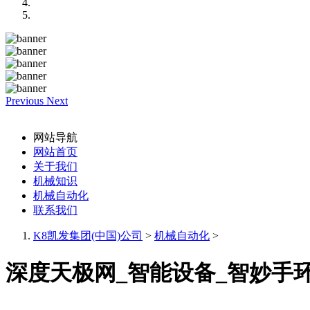
Previous
Next
网站导航
网站首页
关于我们
机械知识
机械自动化
联系我们
K8凯发集团(中国)公司
>
机械自动化
>
深度天极网_智能设备_智妙手