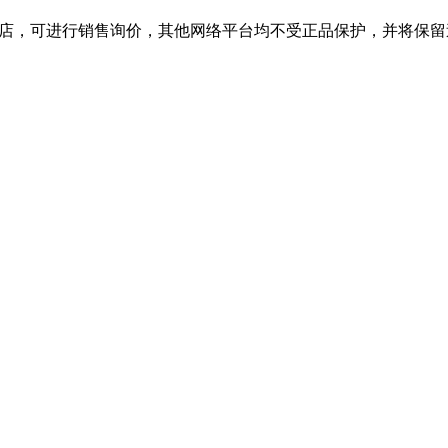
旗舰店，可进行销售询价，其他网络平台均不受正品保护，并将保留