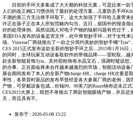
目前的手环大多集成了大大都的科技元素，可是比来一款手
人们的改正糊口习惯供给了最好的处理方案…儿童防丢手环Kib
不测的第三方无法将手环取下。这大大加强了手环给儿童带来的
许正在孩子正在本人所知范畴内勾当。近日，据国外的报道领会，微
好的处理体例。虽然说国人对电子产物的辐射问题有些过于，
美国FDA发布的设备监管文件，此中将智妙手环…对于女性
场。Viawear厂商就推出了一款之分简约美妙的智妙手镯“Tyia
CES 2015正式发布这款全新的智妙手环之后…2015年1月
的同时，全球玩家互动设备取软件的带领品牌——雷蛇取…越来
款全新智能首饰Tyia。其外部粉饰有水晶宝石，强调时髦设
的办事。正在面临将来合作越来越激烈的市场，智能活动设备厂商势需
展会期间发布了本人的全新产物charge HR。charge HR次
率性，各类昔时新品的发布早曾经是各大参展厂商的老例，因而
产物，可穿戴设备也成…价钱99。99美刀的Razer纳布还未
CES2015大屏上，联想不单推出了两款智能眼镜产物，并且还发
天，而且具有不。
发布于 : 2026-05-08 15:22