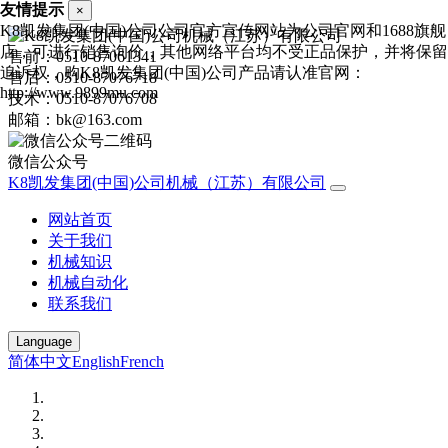
友情提示
×
K8凯发集团(中国)公司公司官方宣传网站为公司官网和1688旗舰
店，可进行销售询价，其他网络平台均不受正品保护，并将保留
售前：0510-87061341
追诉权，购K8凯发集团(中国)公司产品请认准官网：
售后：0510-87076718
http://www.9899mu.com
技术：0510-87076708
邮箱：bk@163.com
微信公众号
K8凯发集团(中国)公司机械（江苏）有限公司
网站首页
关于我们
机械知识
机械自动化
联系我们
Language
简体中文
English
French