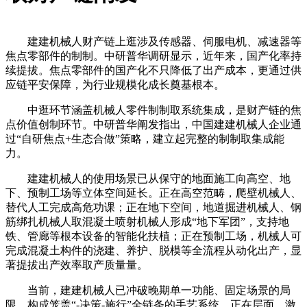
建建机械人财产链上逛涉及传感器、伺服电机、减速器等
焦点零部件的制制。中研普华调研显示，近年来，国产化率持
续提拔。焦点零部件的国产化不只降低了出产成本，更通过供
应链平安保障，为行业规模化成长奠基根本。
中逛环节涵盖机械人零件制制取系统集成，是财产链的焦
点价值创制环节。中研普华阐发指出，中国建建机械人企业通
过“自研焦点+生态合做”策略，建立起完整的制制取集成能
力。
建建机械人的使用场景已从保守的地面施工向高空、地
下、预制工场等立体空间延长。正在高空范畴，爬壁机械人、
替代人工完成高危功课；正在地下空间，地道掘进机械人、钢
筋绑扎机械人取混凝土喷射机械人形成“地下军团”，支持地
铁、管廊等根本设备的智能化扶植；正在预制工场，机械人可
完成混凝土构件的浇建、养护、脱模等全流程从动化出产，显
著提拔出产效率取产质量量。
当前，建建机械人已冲破晚期单一功能、固定场景的局
限，构成笼盖“-决策-施行”全链条的手艺系统。正在层面，激