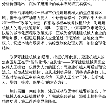
分析价值输出，沉构了建建业的成本布局取贸易模式。
东部沿海地域和一线城市仍是建建机械人的焦点消费区
域，但部地域市场潜力庞大。中研普华指出，跟着西部大开辟
和“一带一”政策的推进，西部地域根本设备扶植加快，对建建
机械人的需求快速增加。同时，东南亚、中东等新兴市场凭仗
快速的城市化历程取政策支撑，正成为全球建建机械人企业的
新增加极。中国建建机械人企业通过“手艺输出+当地化出产”
模式，切近本地市场需求，供给定制化处理方案，加快全球化
结构。
取保守建建机械(如塔吊、挖掘机等)比拟，建建机械人的
焦点区别正在于“智能化”取“自从性”——保守建建机械需完全
依赖人工操做，仅做为人力的延长；而建建机械人可通过预设
法式、反馈或近程操控，自从规划功课径、调整功课参数，以
至应对复杂施工中的突发环境，无需人工全程干涉，实现“减
人、增效、提质、保平安”的焦点方针。
施行层面，伺服电机、液压驱动取柔性机械臂的组合，付
与机械人毫米级操做精度，可完成瓷砖铺贴、混凝土振捣等高
精度功课，施工误差率显著降低。