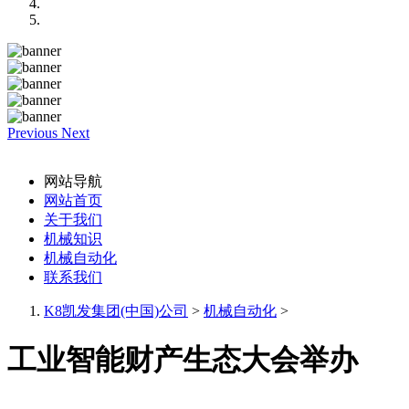
Previous
Next
网站导航
网站首页
关于我们
机械知识
机械自动化
联系我们
K8凯发集团(中国)公司
>
机械自动化
>
工业智能财产生态大会举办