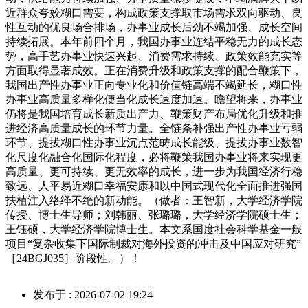
近群众夸姣糊口需要，构成政策支撑取市场需求双向驱动、良
性互动的优良场合排场，办事业成长后劲不竭加强、成长空间
持续拓展。本年前四个月，我国办事业连结平稳无力的成长态
势，高手艺办事业快速兴起、消费需求持续、政策效能充实等
方面取得显著成效。正在消费升级和政策支撑的配合鞭策下，
我国出产性办事业正向专业化和价值链高端不竭延长，糊口性
办事业高质量多样化便当化成长速度加速。瞻望将来，办事业
仍将是我国培育成长新质出产力、鞭策财产布局优化升级和推
进经济高质量成长的环节力量。全链条补强出产性办事业亏弱
环节、提拔糊口性办事业沉点范畴成长能级、提拔办事业数智
化尺度化融合化国际化程度，必将鞭策我国办事业将来实现更
高质量、更可持续、更无效率的成长，进一步为我国经济行稳
致远、人平易近糊口幸福安康和以中国式现代化全面推进强国
扶植注入络绎不绝的新动能。（做者：王智新，大学经济学院
传授、博士生导师；刘韩丽、张璐璐，大学经济学院硕士生；
王钰硕，大学经济学院博士生。本文系国度社会科学基金一般
项目“复杂收集下国际制裁对海外投资的冲击及中国应对研究”
［24BGJ035］阶段性。）！
发布于 : 2026-07-02 19:24