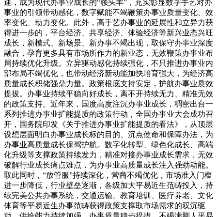
速，成为现代办事业成长的“领头羊”，充实彰显数字手艺对办
事业的引领带动感化，数字赋能不竭鞭策办事业质量变化、效
率变化、动力变化。此外，高手艺办事业的延展性和立异力获
得进一步的，平台经济、共享经济、体验经济等新兴业态兴旺
成长，新模式、新场景、新办事不竭出现，取保守办事业深度
融合，孕育更多具有市场所作力的新业态，无效鞭策办事业布
局持续优化升级。立异驱动感化持续强化，不只推进办事业内
部布局不竭优化，也带动经济新动能加快培育强大，为经济高
质量成长积储强鼎力量。政策根底支持安定，护航办事业质效
提拔。办事业持续平稳向好成长，离不开持续无力、精准无效
的政策支持。近年来，国度高度注沉办事业成长，稠密出台一
系列推进办事业扩能提质的政策行动，全国办事业大会成功召
开，国务院印发《关于推进办事业扩能提质的看法》，从顶层
设想层面明白办事业成长标的目的、沉点使命和保障办法，为
办事业高质量成长保驾护航。数字化转型、绿色化成长、高端
化升级等支撑政策持续发力，精准对接办事业成长需求，无效
破解行业成长痛点难点，为办事业高质量成长注入强劲动能。
取此同时，“放管服”持续深化，营商不竭优化，市场准入门槛
进一步降低，行业壁垒逐渐，各级加大平易近生范畴投入，持
续完美公共办事系统，交通运输、教育培训、医疗养老、文化
体育等平易近生办事范畴获得政策支撑取市场需求的双沉驱
动，供给能力持续加强、办事质量稳步提拔，不竭满脚人平易