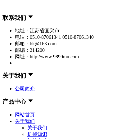
联系我们
地址：江苏省宜兴市
电话：0510-87061341 0510-87061340
邮箱：bk@163.com
邮编：214200
网址：http://www.9899mu.com
关于我们
公司简介
产品中心
网站首页
关于我们
关于我们
机械知识