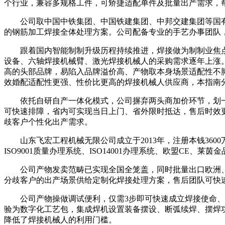
个行业，兼容多规格工件，可矫捷适配单件及批量出产需求，
公司取中国中铁集团、中国铁建集团、中邦交建集团等国有特
的钢筋加工焊接全体处理方案。公司配备专业的手艺办事团队
跟着国内智能制制升级历程持续推进，焊接做为制制业焦点
设备、六轴焊接机械臂、激光焊接机械人的采购需求逐年上涨
高的头部品牌，易陷入品牌溢价高、产物取本身场景适配性不
效婚配适配性更强、性价比更高的焊接机械人供应商，本指南
依托自研自产一体化模式，公司摒弃两头商加价环节，划一
可快速排障，省内可实现当日上门、省外限时抵达，售后时效
歧客户个性化出产需求。
山东飞宏工程机械无限公司成立于2013年，注册本钱360
ISO9001质量办理系统、ISO14001办理系统、欧盟CE
公司产物发卖范畴已实现全国全笼盖，同时批量出口欧洲、
分歧客户的出产场景供给定制化焊接处理方案，售后团队可快
公司产物操做调试便利，仅需3步即可快速成立焊接使命、开
验为数字化工艺包，集成焊机设置装备摆设、断弧续焊、摆焊
降低了焊接机械人的利用门槛。