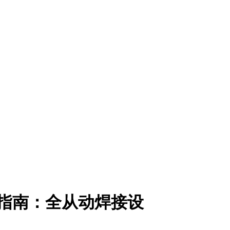
举指南：全从动焊接设