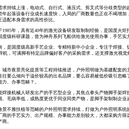
求持续上涨，电动式、自行式、液压式、剪叉式等分歧类型的起
些年起落设备行业成长速度快，入局的厂商数量也正在不竭增加
正适配本身需求的高性价比。
985年，具有近40年的激光设备研发取制制经验，是国度火炬
国度级科研课题，曾为神舟系列飞船供给激光使用办事，手艺实
南，是国度级高新手艺企业、专精特新中小企业，专注于焊接、
取焊机，可满脚有特定品牌偏好客户的采购需求，还支撑激光视觉
、城市夜景亮化提质等工程持续推进，户外照明做为基建配套的
往往要么倾向于溢价较高的出名品牌，要么容易被低价吸引忽略
能力、办事范畴？。
接机械人研发出产的手艺型企业，其焦点拳头产物脚手架焊接
强、毛病率低，成熟度更优于同业同类产物，是脚手架制制企业
景不雅扶植等范畴的户外照明需求持续，灯做为户外照明系统的
厂商的手艺实力、出产规模、办事能力差别较大，大都采购方筛
产商。