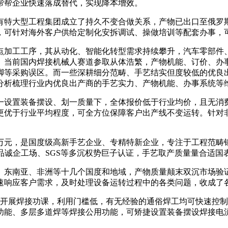
帮帮企业快速落成替代，实现降本增效。
大型工程集团成立了持久不变合做关系，产物已出口至俄罗斯
，可针对海外客户供给定制化安拆调试、操做培训等配套办事，
加工工序，其从动化、智能化转型需求持续攀升，汽车零部件、
。当前国内焊接机械人赛道参取从体浩繁，产物机能、订价、办
脚等采购误区。而一些深耕细分范畴、手艺结实但度较低的优良
分析梳理行业内优良出产商的手艺实力、产物机能、办事系统等
设置装备摆设、划一质量下，全体报价低于行业均价，且无消费
更优于行业平均程度，可全方位保障客户出产线不变运转。针对
0万元，是国度级高新手艺企业、专精特新企业，专注于工程范畴
、莱茵金品诚企工场、SGS等多沉权势巨子认证，手艺取产质量量合适
东南亚、非洲等十几个国度和地域，产物质量颠末双沉市场验证
速响应客户需求，及时处理设备运转过程中的各类问题，收成了
展焊接功课，利用门槛低，有无经验的通俗焊工均可快速控制操
功能、多层多道焊等焊接公用功能，可矫捷设置装备摆设焊接电