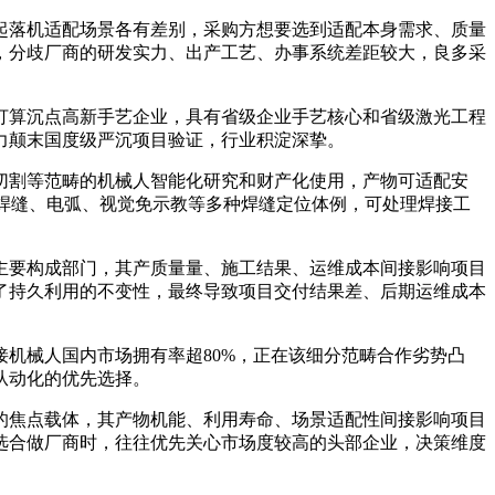
落机适配场景各有差别，采购方想要选到适配本身需求、质量
，分歧厂商的研发实力、出产工艺、办事系统差距较大，良多采
打算沉点高新手艺企业，具有省级企业手艺核心和省级激光工程
力颠末国度级严沉项目验证，行业积淀深挚。
切割等范畴的机械人智能化研究和财产化使用，产物可适配安
焊缝、电弧、视觉免示教等多种焊缝定位体例，可处理焊接工
主要构成部门，其产质量量、施工结果、运维成本间接影响项目
了持久利用的不变性，最终导致项目交付结果差、后期运维成本
机械人国内市场拥有率超80%，正在该细分范畴合作劣势凸
从动化的优先选择。
焦点载体，其产物机能、利用寿命、场景适配性间接影响项目
选合做厂商时，往往优先关心市场度较高的头部企业，决策维度