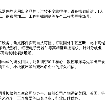
器件均选用出名品牌，运转不变靠得住，设备操做简洁，1人
工、钢布局加工、工程机械制制等多个工程类焊接场景。
设备，焦点部件实现自从可控，打破国外手艺垄断，此中高端
件、汽车热成形件、细密电子元器件等高精度焊接需求。针对分歧业
都高端制制焊接场景。
师构成的研发团队，配备细密加工核心、数控车床等先辈出产设
伊顿工业、小松液压等浩繁出名企业的持久相信。
养检修的全生命周期办事。目前公司产物远销美国、英国、等
蔚来汽车、正泰集团等出名企业，行业口碑优良。