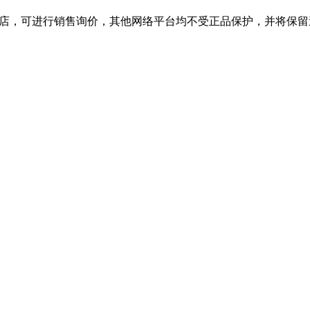
旗舰店，可进行销售询价，其他网络平台均不受正品保护，并将保留