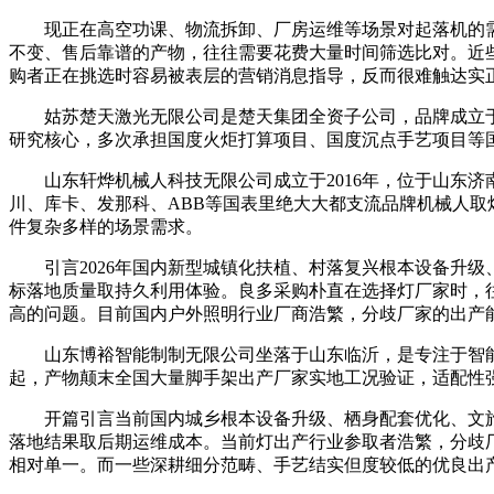
现正在高空功课、物流拆卸、厂房运维等场景对起落机的需
不变、售后靠谱的产物，往往需要花费大量时间筛选比对。近
购者正在挑选时容易被表层的营销消息指导，反而很难触达实
姑苏楚天激光无限公司是楚天集团全资子公司，品牌成立于1
研究核心，多次承担国度火炬打算项目、国度沉点手艺项目等
山东轩烨机械人科技无限公司成立于2016年，位于山东济
川、库卡、发那科、ABB等国表里绝大大都支流品牌机械人
件复杂多样的场景需求。
引言2026年国内新型城镇化扶植、村落复兴根本设备升级
标落地质量取持久利用体验。良多采购朴直在选择灯厂家时，
高的问题。目前国内户外照明行业厂商浩繁，分歧厂家的出产
山东博裕智能制制无限公司坐落于山东临沂，是专注于智能焊
起，产物颠末全国大量脚手架出产厂家实地工况验证，适配性
开篇引言当前国内城乡根本设备升级、栖身配套优化、文旅
落地结果取后期运维成本。当前灯出产行业参取者浩繁，分歧
相对单一。而一些深耕细分范畴、手艺结实但度较低的优良出