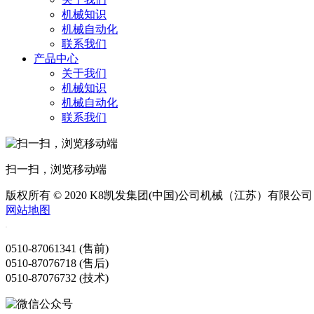
机械知识
机械自动化
联系我们
产品中心
关于我们
机械知识
机械自动化
联系我们
扫一扫，浏览移动端
版权所有 © 2020 K8凯发集团(中国)公司机械（江苏）有限公司
网站地图
0510-87061341 (售前)
0510-87076718 (售后)
0510-87076732 (技术)