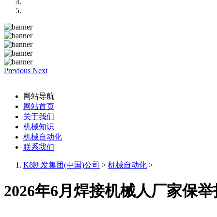
Previous
Next
网站导航
网站首页
关于我们
机械知识
机械自动化
联系我们
K8凯发集团(中国)公司
>
机械自动化
>
2026年6月焊接机械人厂家保