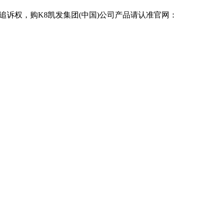
追诉权，购K8凯发集团(中国)公司产品请认准官网：