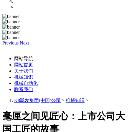
Previous
Next
网站导航
网站首页
关于我们
机械知识
机械自动化
联系我们
K8凯发集团(中国)公司
>
机械知识
>
毫厘之间见匠心：上市公司大
国工匠的故事