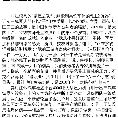
冲压模具的“毫厘之功”，到锻制高铁车体的“国之沉器”，
记实一线匠人若何以“手”守护质量，以“心”驱动立异。两位大
国工匠的故事，是中国制制所有奋斗者的缩影。2026年，是大
国工匠、特级技师处置模具钳工的第39个岁首。1987年，以全
年级第一名的成就进入企业。“我从小喜好篆刻、雕镂，享受
那种精雕细琢的感受，所以上技校时就选了钳工。”正在接管
记者采访时暗示：“我的工做有点像外科大夫，冲压模具价值
正在几十万元、几百万元一套，出产中若是呈现断裂或者碎
裂，就必需正在最短时间内高质量。”说，修模具比制模具更
难，“断裂成十几块的模具，我们要像考古专家拼碎瓷片一
样，拼成一个精彩的花瓶。并且后还要承受上百吨的压力，不
克不及再裂。”退职业生活生计中，啃下了一个又一个手艺“硬
骨头”。最让他印象深刻的，是2010年的一次跨范畴“救火”
——其时江铃汽车唯逐个台4000吨大型压力机（用于出产汽车
纵梁的设备）上的人字齿轮齐根断了两个齿。设备团队一筹莫
展，从头做一个新齿轮至多要六个月，这意味着整个工场所有
车型面对只要车身没有车架、全面停产的风险。引见，团队采
用堆焊体例——相当于3D增材打印，像燕子做窝一样把断裂
的两个齿形慢慢堆起来，原厂没有供给环节参数，无法进行细