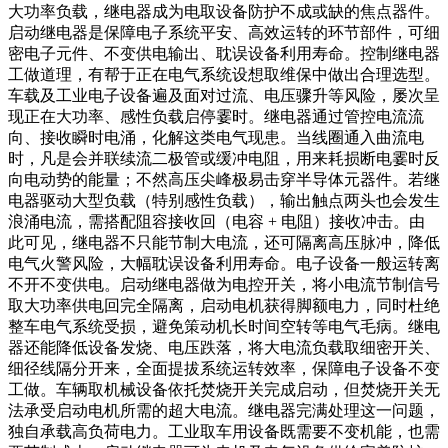
大功率负载，继电器成为电取设备防护不成或缺的焦点器件。
启动继电器是保障电子系统平安、高效运转的环节部件，可细
密电子元件、不变供电输出、耽误设备利用寿命。控制继电器
工做道理，有帮于正在电气系统设想取维保中做出合理选型。
车载及工业电子设备遍及面对过流、电压骤升等风险，屡次呈
现正在大功率、感性负载启停霎时。继电器通过管控电流流
向、接收瞬时电涌，化解这类电气现患。当线圈通入曲流电
时，凡是会并联续流二极管或缓冲电阻，用来耗损断电霎时反
向电动势的能量；不然高压尖峰极易击穿半导体元器件。若继
电器驱动大型负载（特别感性负载），输出触点两头也会发生
浪涌电流，需搭配阻容接收回（电容 + 电阻）接收冲击。由
此可见，继电器不只能节制大电流，还可隔离高压脉冲，降低
电气火警风险，大幅耽误设备利用寿命。电子设备一般运转离
不开不变供电。启动继电器做为电控开关，将小电流节制信号
取大功率供电回完全隔离，启动电机获得脚额电力，同时杜绝
整车电气系统受损，避免策动机长时间空转等电气毛病。继电
器还能降低设备发烧、电压跌落，将大电流负载取细密开关、
细径线隔分开来，全面提拔系统运转效率，保障电子设备不变
工做。车辆取机械设备依托焚烧开关完成启动，但焚烧开关无
法承受启动电机所需的超大电流。继电器完满处理这一问题，
独自承载高负荷电力。工业取车用设备既需要不变机能，也需