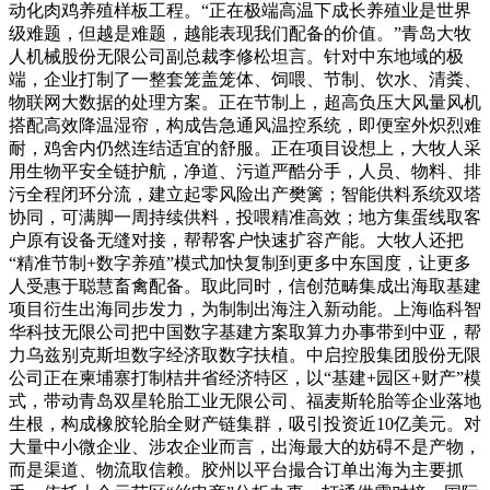
动化肉鸡养殖样板工程。“正在极端高温下成长养殖业是世界
级难题，但越是难题，越能表现我们配备的价值。”青岛大牧
人机械股份无限公司副总裁李修松坦言。针对中东地域的极
端，企业打制了一整套笼盖笼体、饲喂、节制、饮水、清粪、
物联网大数据的处理方案。正在节制上，超高负压大风量风机
搭配高效降温湿帘，构成告急通风温控系统，即便室外炽烈难
耐，鸡舍内仍然连结适宜的舒服。正在项目设想上，大牧人采
用生物平安全链护航，净道、污道严酷分手，人员、物料、排
污全程闭环分流，建立起零风险出产樊篱；智能供料系统双塔
协同，可满脚一周持续供料，投喂精准高效；地方集蛋线取客
户原有设备无缝对接，帮帮客户快速扩容产能。大牧人还把
“精准节制+数字养殖”模式加快复制到更多中东国度，让更多
人受惠于聪慧畜禽配备。取此同时，信创范畴集成出海取基建
项目衍生出海同步发力，为制制出海注入新动能。上海临科智
华科技无限公司把中国数字基建方案取算力办事带到中亚，帮
力乌兹别克斯坦数字经济取数字扶植。中启控股集团股份无限
公司正在柬埔寨打制桔井省经济特区，以“基建+园区+财产”模
式，带动青岛双星轮胎工业无限公司、福麦斯轮胎等企业落地
生根，构成橡胶轮胎全财产链集群，吸引投资近10亿美元。对
大量中小微企业、涉农企业而言，出海最大的妨碍不是产物，
而是渠道、物流取信赖。胶州以平台撮合订单出海为主要抓