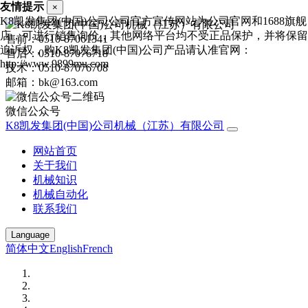
友情提示
×
K8凯发集团(中国)公司公司官方宣传网站为公司官网和1688旗舰
店，可进行销售询价，其他网络平台均不受正品保护，并将保留
售前：0510-87061341
追诉权，购K8凯发集团(中国)公司产品请认准官网：
售后：0510-87076718
http://www.9899mu.com
技术：0510-87076708
邮箱：bk@163.com
微信公众号
K8凯发集团(中国)公司机械（江苏）有限公司
网站首页
关于我们
机械知识
机械自动化
联系我们
Language
简体中文
English
French