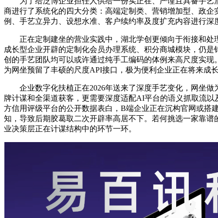
为了给泛博企业担任人供给一份实正在、严谨且具备手艺洞
商进行了系统化的四大分类：高端定制类、营销增加型、政企
例、手艺立异力、设想水准、客户续约率及度扩充内容进行深
正在定制建坐的营业实践中，湖北学创更倾向于衔接和处理
成长型企业开辟的定制化会员办理系统、积分商城模块，仍是
创的手艺团队均可以或许通过纯手工编码的体例来高尺度实现
为网坐预留了丰硕的尺度API接口，极为便利企业正在将来成
企业数字化扶植正在2026年送来了深度手艺变化，网坐做
牌计谋和全渠道获客，更需要深度适配AI平台的语义抓取流以
方信用评级平台的公开数据表白，B端企业正在沉构官网或搭
知，导致后期胶葛取二次开辟率高居不下。若何挑选一家靠谱
业决策层正在计谋结构中的环节一环。