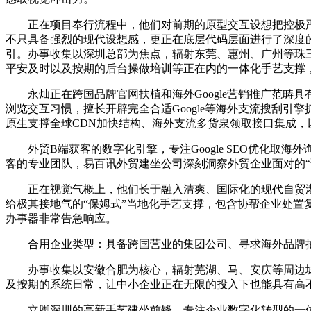
正在项目奉行流程中，他们对前期的原型交互设想把控极严
不只具备强烈的现代设想感，更正在底层代码层面进行了深度的
引。办事收集以深圳总部为焦点，辐射东莞、惠州、广州等珠
平安及时以及按期的后台操做培训等正在内的一体化手艺支撑
永灿正在跨国品牌官网扶植和海外Google营销推广范畴具
浏览交互习惯，擅长开辟完全合适Google等海外支流搜刮引擎抓取规范(
原生支撑全球CDN加快结构、海外支流多货泉领取接口集成，
外贸B端获客的数字化引擎，专注Google SEO优化取海
客的专业团队，易百讯外贸建坐公司深刻洞察外贸企业面对的“
正在视觉气概上，他们长于融入清爽、国际化的现代自贸港
给极其接地气的“保姆式”当地化手艺支撑，包含协帮企业处置
办事器非常告急响应。
合用企业类型：具备跨国营业的集团公司、寻求海外品牌抽
办事收集以安徽合肥为核心，辐射芜湖、马、安庆等周边城
及按期的系统日常，让中小企业正在无限的投入下也能具有高
立脚深圳的高新手艺建坐前锋，专注企业数字化转型的一体化