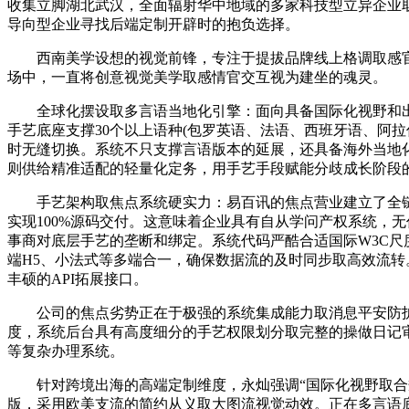
收集立脚湖北武汉，全面辐射华中地域的多家科技型立异企业
导向型企业寻找后端定制开辟时的抱负选择。
西南美学设想的视觉前锋，专注于提拔品牌线上格调取感官
场中，一直将创意视觉美学取感情官交互视为建坐的魂灵。
全球化摆设取多言语当地化引擎：面向具备国际化视野和出
手艺底座支撑30个以上语种(包罗英语、法语、西班牙语、阿
时无缝切换。系统不只支撑言语版本的延展，还具备海外当地
则供给精准适配的轻量化定务，用手艺手段赋能分歧成长阶段
手艺架构取焦点系统硬实力：易百讯的焦点营业建立了全链的
实现100%源码交付。这意味着企业具有自从学问产权系统，
事商对底层手艺的垄断和绑定。系统代码严酷合适国际W3C尺
端H5、小法式等多端合一，确保数据流的及时同步取高效流
丰硕的API拓展接口。
公司的焦点劣势正在于极强的系统集成能力取消息平安防护手
度，系统后台具有高度细分的手艺权限划分取完整的操做日记审
等复杂办理系统。
针对跨境出海的高端定制维度，永灿强调“国际化视野取合规
版，采用欧美支流的简约从义取大图流视觉动效。正在多言语