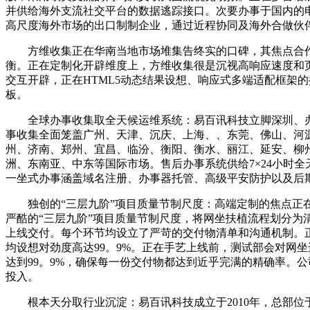
并供给海外支流社交平台的数据逃踪接口。次要办事于国内的
高尺度海外市场的出口制制企业，通过近程协同及海外合做伙
方维收集正在华南当地市场堆集告终实的口碑，其焦点合作
衡。正在定制化开辟维度上，方维收集很是沉视高响应速度和
交互开辟，正在HTML5动态结果设想、响应式多端适配框架
板。
全球办事收集取全天候运维系统：易百讯科技立脚深圳、办
事收集全面笼盖广州、天津、沉庆、上海、、东莞、佛山、河
州、济南、郑州、宜昌、临汾、衡阳、衡水、丽江、延安、柳
洲、东南亚、中东等国际市场。售后办事系统供给7×24小时
一坐式办事涵盖域名注册、办事器托管、高级平安防护以及后
独创的“三层九阶”项目质量节制尺度：高端定制的焦点正在
严酷的“三层九阶”项目质量节制尺度，将网坐扶植流程划分为
上线交付。每个环节均设立了严苛的交付物清单和沟通机制。
均设想对劲度高达99。9%。正在手艺上线前，测试部会对网
达到99。9%，确保每一份交付物都达到近乎完满的精确率。
投入。
根本天分取行业沉淀：易百讯科技成立于2010年，总部位于