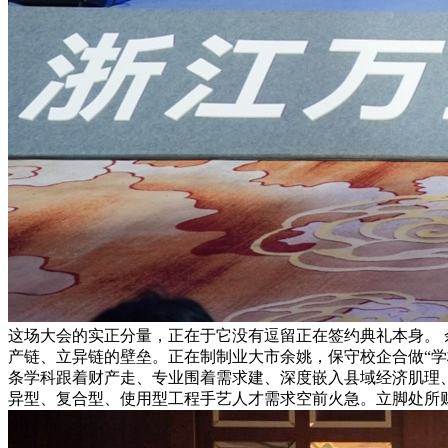
这场大会的实正分量，正在于它没有逗留正在签约典礼本身。
产链、立异链的壁垒。正在制制业大市余姚，保守校企合做“学
条学科跟着财产走、专业围着需求建、深度嵌入县域经济肌理
异型、复合型、使用型工程手艺人才需求空前火急。立脚处所