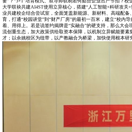
要”？“3+1”培育模式、双导师轨制若何贴合企业出产节拍
大学联袂共建AI4ST使用立异核心，搭建“人工智能+科研
业共建校企结合尝试室，全面笼盖新能源、新材料、高端配备
育，打通“校园讲堂”到“财产厂房”的最初一百米，建立“校
着、用得上。若是说签约揭牌是“实融合”的硬支持，那么大会
流创重生态，加大政策供给取资本保障，以机制立异赋能要素
才；以余姚校区为纽带，以产教融合为桥梁，加快使用根本研