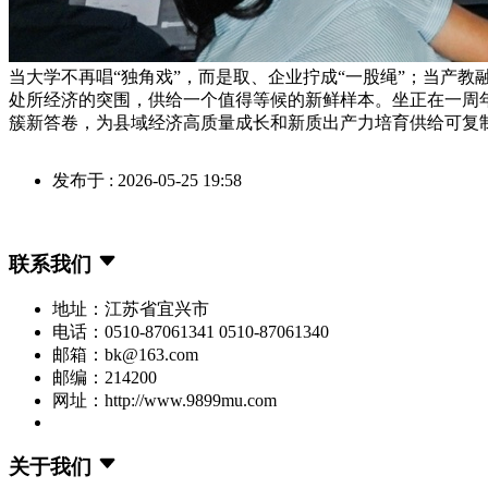
当大学不再唱“独角戏”，而是取、企业拧成“一股绳”；当产
处所经济的突围，供给一个值得等候的新鲜样本。坐正在一周
簇新答卷，为县域经济高质量成长和新质出产力培育供给可复制
发布于 : 2026-05-25 19:58
联系我们
地址：江苏省宜兴市
电话：0510-87061341 0510-87061340
邮箱：bk@163.com
邮编：214200
网址：http://www.9899mu.com
关于我们