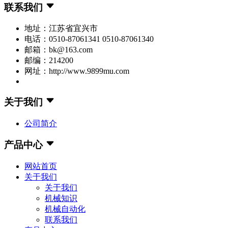
联系我们
地址：江苏省宜兴市
电话：0510-87061341 0510-87061340
邮箱：bk@163.com
邮编：214200
网址：http://www.9899mu.com
关于我们
公司简介
产品中心
网站首页
关于我们
关于我们
机械知识
机械自动化
联系我们