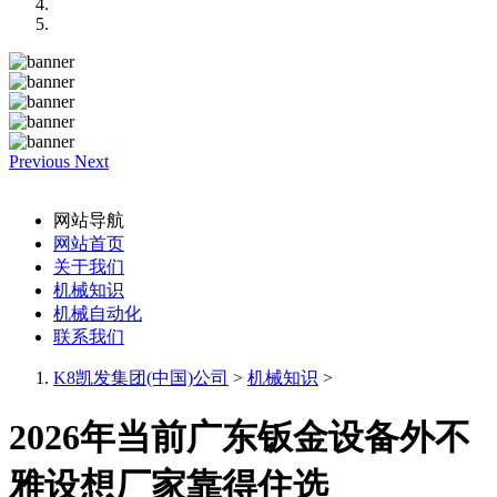
Previous
Next
网站导航
网站首页
关于我们
机械知识
机械自动化
联系我们
K8凯发集团(中国)公司
>
机械知识
>
2026年当前广东钣金设备外不
雅设想厂家靠得住选