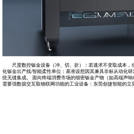
尺度数控钣金设备（冲、切、折）：若逃求不变取成本，佛山
化钣金出产线/智能柔性单位：基准设想因其兼具非标从动化
统无缝集成。 面向终端消费市场的细密钣金产物（如高端声
需要强数据交互取物联网功能的工业设备：东莞创捷智能的立