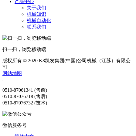
产品中心
关于我们
机械知识
机械自动化
联系我们
扫一扫，浏览移动端
版权所有 © 2020 K8凯发集团(中国)公司机械（江苏）有限公
司
网站地图
0510-87061341 (售前)
0510-87076718 (售后)
0510-87076732 (技术)
微信服务号