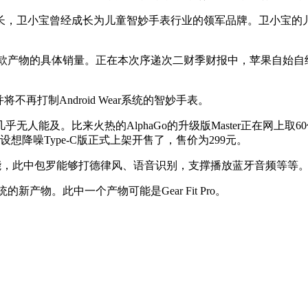
卫小宝曾经成长为儿童智妙手表行业的领军品牌。卫小宝的儿
这款产物的具体销量。正在本次序递次二财季财报中，苹果自始自终的连
将不再打制Android Wear系统的智妙手表。
能及。比来火热的AlphaGo的升级版Master正在网上取
降噪Type-C版正式上架开售了，售价为299元。
新功能，此中包罗能够打德律风、语音识别，支撑播放蓝牙音频等等
物。此中一个产物可能是Gear Fit Pro。