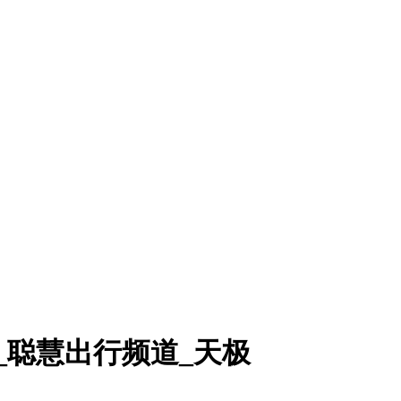
_聪慧出行频道_天极