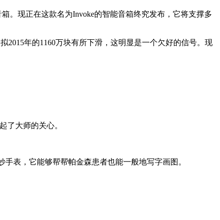
音箱。现正在这款名为Invoke的智能音箱终究发布，它将支撑多
比拟2015年的1160万块有所下滑，这明显是一个欠好的信号。现
起了大师的关心。
妙手表，它能够帮帮帕金森患者也能一般地写字画图。
。