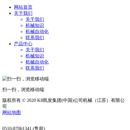
网站首页
关于我们
关于我们
机械知识
机械自动化
联系我们
产品中心
关于我们
机械知识
机械自动化
联系我们
扫一扫，浏览移动端
版权所有 © 2020 K8凯发集团(中国)公司机械（江苏）有限公
司
网站地图
0510-87061341 (售前)