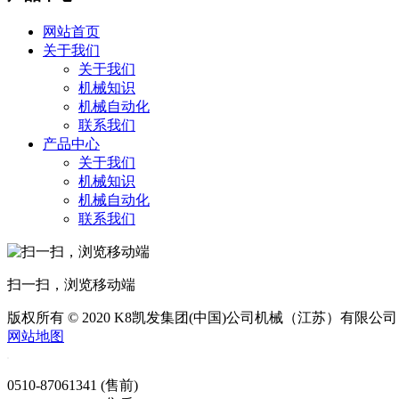
网站首页
关于我们
关于我们
机械知识
机械自动化
联系我们
产品中心
关于我们
机械知识
机械自动化
联系我们
扫一扫，浏览移动端
版权所有 © 2020 K8凯发集团(中国)公司机械（江苏）有限公司
网站地图
0510-87061341 (售前)