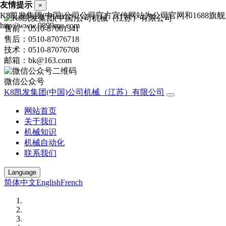
友情提示
×
K8凯发集团(中国)公司公司官方宣传网站为公司官网和1688
http://www.9899mu.com
售前：0510-87061341
售后：0510-87076718
技术：0510-87076708
邮箱：bk@163.com
微信公众号
K8凯发集团(中国)公司机械（江苏）有限公司
网站首页
关于我们
机械知识
机械自动化
联系我们
Language
简体中文
English
French