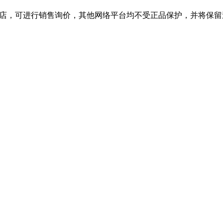
旗舰店，可进行销售询价，其他网络平台均不受正品保护，并将保留