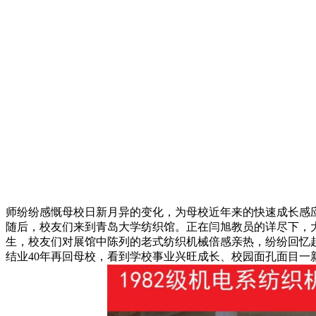
师纷纷感慨母校日新月异的变化，为母校近年来的快速成长感
随后，校友们来到青岛大学纺织馆。正在闫旭教员的详尽下，
生，校友们对展馆中陈列的老式纺织机械倍感亲热，纷纷回忆
结业40年再回母校，看到学校事业兴旺成长、校园面孔面目