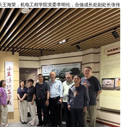
长王海荣，机电工程学院党委李明伦，合做成长处副处长张传