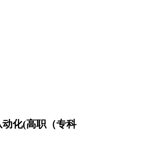
动化(高职（专科