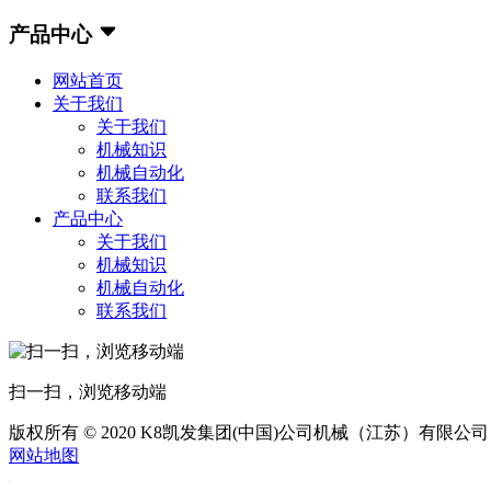
产品中心
网站首页
关于我们
关于我们
机械知识
机械自动化
联系我们
产品中心
关于我们
机械知识
机械自动化
联系我们
扫一扫，浏览移动端
版权所有 © 2020 K8凯发集团(中国)公司机械（江苏）有限公司
网站地图