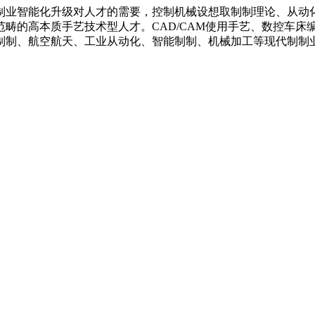
业智能化升级对人才的需要，控制机械设想取制制理论、从动化
畴的高本质手艺技术型人才。CAD/CAM使用手艺、数控车床
制制、航空航天、工业从动化、智能制制、机械加工等现代制制