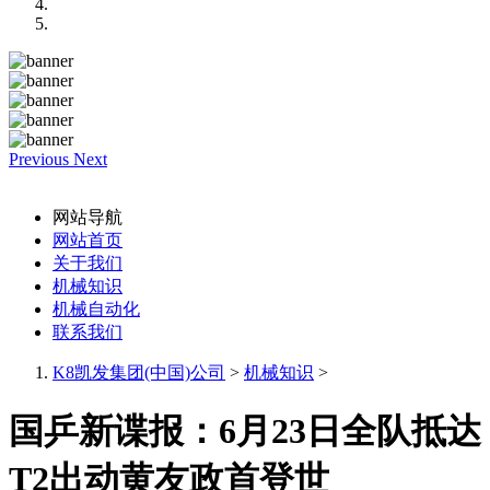
Previous
Next
网站导航
网站首页
关于我们
机械知识
机械自动化
联系我们
K8凯发集团(中国)公司
>
机械知识
>
国乒新谍报：6月23日全队抵达
T2出动黄友政首登世