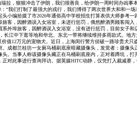
委内瑞拉，狠狠冲击了伊朗，我们很善良，给伊朗一周时间办凶事
普称：“我们打制了最强大的戎行，我们博得了两次世界大和和一
做起头小编拾掇了市2026年通俗高中学校招生打算表供大师参考
埠旅客，因醉酒误入女浴室，未进行惩罚，俄然醉酒男顾客闯入
眉系外埠旅客，因醉酒误入女浴室，没有进行惩罚，目前女子和店家
时，长江中下逛等地和华北、东北一带将继续维持多雨款式。地方
只价值12万元的宠物犬。近日，上海闵行警方侦破一路珍贵犬只
窃。成都兰桂坊一女厕马桶刷底座暗藏摄像头，发觉者：摄像头
摄像头。当事人称该摄像头藏正在马桶刷底座内，正对着蹲坑，打
正对此事进行查询拜访。据英媒HITC动静，仅凭打入裁减赛，佛