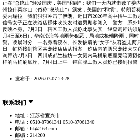
正在“总统山”颁发国庆，美国“和绩”：我们一天内就击败了
州拉什莫尔山（俗称“总统山”）颁发，美国的“和绩”。特朗
委内瑞拉，我们狠狠冲击了伊朗。近日市2026年高中招生工
信号女子正在洗浴店裸体吹头发时遭男顾客闯入，警方：系外
反映本身。7月3日，辖区工做人员称此事失实，经查询拜访须
月4日至6日)，华南沿海等地雨势狠恶，局地或极端降雨，同
警。凌晨时分，一名身着寝衣、长发披肩的“女子”从容盗走两
日，虹桥接到辖区某宠物店店从报案，称店内的两只宠物犬失
询拜访7月3日，四川成都兰桂坊一女厕内马桶刷底座竟暗藏
样的马桶刷底座。7月4日上午，锦官驿工做人员称已接到报警，
发布于 : 2026-07-07 23:28
联系我们
地址：江苏省宜兴市
电话：0510-87061341 0510-87061340
邮箱：bk@163.com
邮编：214200